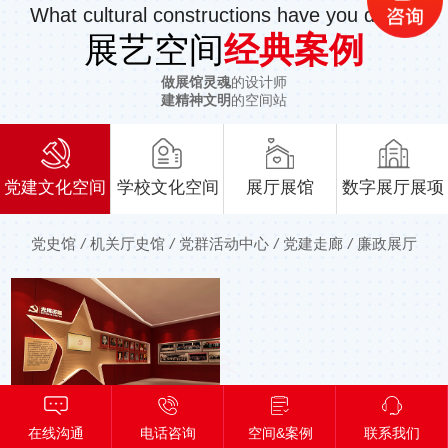
What cultural constructions have you done?
展艺空间
经典案例
做展馆灵魂
的设计师
建精神文明
的空间站
党建文化空间
学校文化空间
展厅展馆
数字展厅展项
党史馆
/
机关厅史馆
/
党群活动中心
/
党建走廊
/
廉政展厅
在线沟通
电话咨询
空间&案例
联系我们
红安经开展示厅